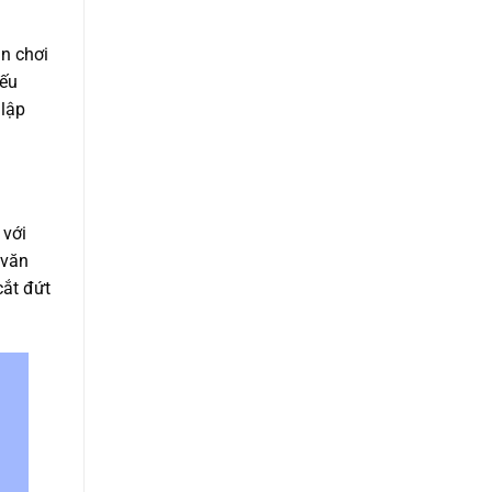
ân chơi
Nếu
 lập
 với
 văn
cắt đứt