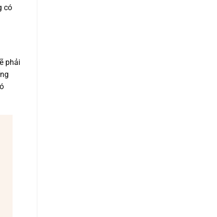
g có
ẽ phải
ống
đó