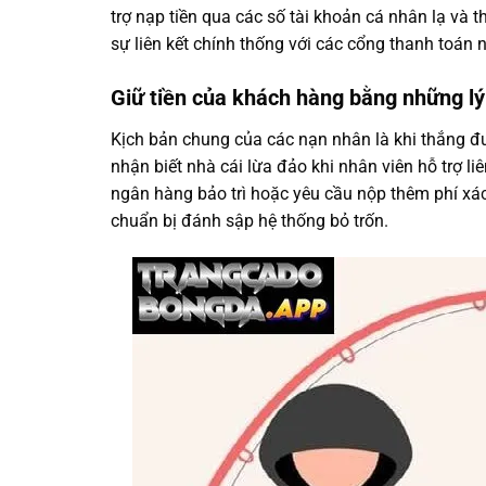
trợ nạp tiền qua các số tài khoản cá nhân lạ và t
sự liên kết chính thống với các cổng thanh toán nộ
Giữ tiền của khách hàng bằng những lý
Kịch bản chung của các nạn nhân là khi thắng được
nhận biết nhà cái lừa đảo khi nhân viên hỗ trợ li
ngân hàng bảo trì hoặc yêu cầu nộp thêm phí xác
chuẩn bị đánh sập hệ thống bỏ trốn.