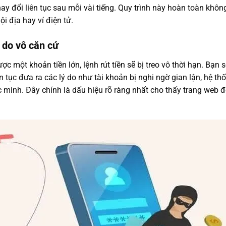
hay đổi liên tục sau mỗi vài tiếng. Quy trình này hoàn toàn khôn
i địa hay ví điện tử.
 do vô căn cứ
 một khoản tiền lớn, lệnh rút tiền sẽ bị treo vô thời hạn. Bạn s
ên tục đưa ra các lý do như tài khoản bị nghi ngờ gian lận, hệ th
 minh. Đây chính là dấu hiệu rõ ràng nhất cho thấy trang web 