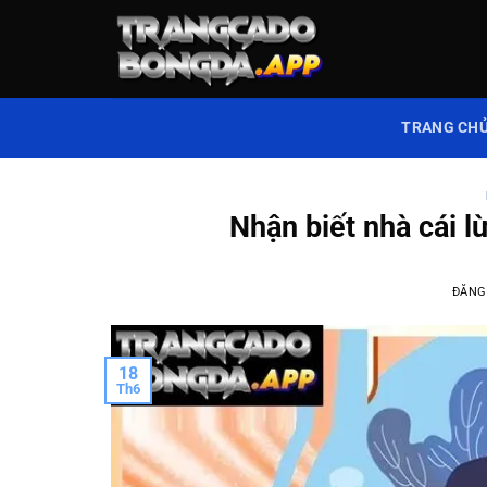
Bỏ
qua
nội
dung
TRANG CH
Nhận biết nhà cái l
ĐĂNG
18
Th6