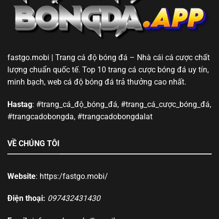
fastgo.mobi |
Trang cá độ bóng đá
– Nhà cái cá cược chất
lượng chuẩn quốc tế. Top 10 trang cá cược bóng đá uy tín,
minh bạch, web cá độ bóng đá trả thưởng cao nhất.
Hastag
: #trang_cá_độ_bóng_đá, #trang_cá_cược_bóng_đá,
#trangcadobongda, #trangcadobongdalat
VỀ CHÚNG TÔI
Website
:
https:/fastgo.mobi/
Điện thoại:
097432431430