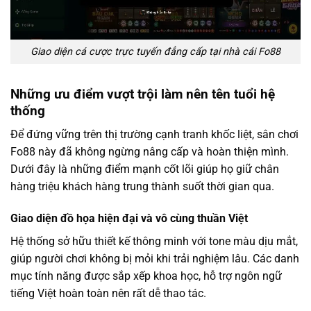
Giao diện cá cược trực tuyến đẳng cấp tại nhà cái Fo88
Những ưu điểm vượt trội làm nên tên tuổi hệ
thống
Để đứng vững trên thị trường cạnh tranh khốc liệt, sân chơi
Fo88 này đã không ngừng nâng cấp và hoàn thiện mình.
Dưới đây là những điểm mạnh cốt lõi giúp họ giữ chân
hàng triệu khách hàng trung thành suốt thời gian qua.
Giao diện đồ họa hiện đại và vô cùng thuần Việt
Hệ thống sở hữu thiết kế thông minh với tone màu dịu mắt,
giúp người chơi không bị mỏi khi trải nghiệm lâu. Các danh
mục tính năng được sắp xếp khoa học, hỗ trợ ngôn ngữ
tiếng Việt hoàn toàn nên rất dễ thao tác.