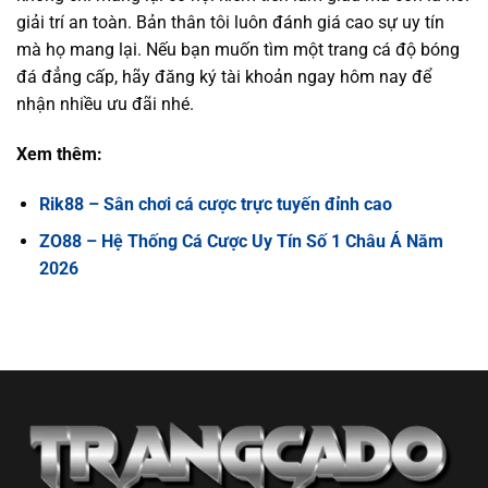
giải trí an toàn. Bản thân tôi luôn đánh giá cao sự uy tín
mà họ mang lại. Nếu bạn muốn tìm một trang cá độ bóng
đá đẳng cấp, hãy đăng ký tài khoản ngay hôm nay để
nhận nhiều ưu đãi nhé.
Xem thêm:
Rik88 – Sân chơi cá cược trực tuyến đỉnh cao
ZO88 – Hệ Thống Cá Cược Uy Tín Số 1 Châu Á Năm
2026