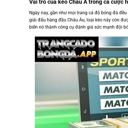
Vai trò của kèo Châu Á trong cá cược h
Ngày nay, gần như mọi trang cá độ bóng đá đều x
giải đấu hàng đầu Châu Áu, loại kèo này còn đượ
biến nó thành công cụ đánh giá sức mạnh đội b