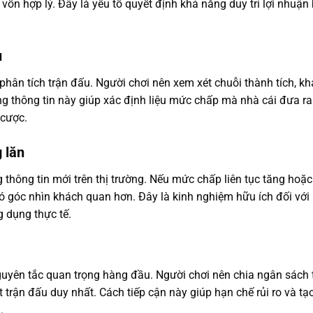
ốn hợp lý. Đây là yếu tố quyết định khả năng duy trì lợi nhuận
u
phân tích trận đấu. Người chơi nên xem xét chuỗi thành tích, k
ng thông tin này giúp xác định liệu mức chấp mà nhà cái đưa ra
 cược.
 lăn
 thông tin mới trên thị trường. Nếu mức chấp liên tục tăng hoặ
 góc nhìn khách quan hơn. Đây là kinh nghiệm hữu ích đối với 
g dụng thực tế.
nguyên tắc quan trọng hàng đầu. Người chơi nên chia ngân sách
trận đấu duy nhất. Cách tiếp cận này giúp hạn chế rủi ro và tạ
.