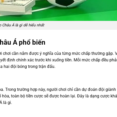
 Châu Á là gì dễ hiểu nhất
Châu Á phổ biến
ời chơi cần nắm được ý nghĩa của từng mức chấp thường gặp. V
uyết định chính xác trước khi xuống tiền. Mỗi mức chấp đều ph
a hai đội bóng trong trận đấu.
a. Trong trường hợp này, người chơi chỉ cần dự đoán đội giành
ố hòa, toàn bộ tiền cược sẽ được hoàn lại. Đây là dạng cược kh
 là gì.