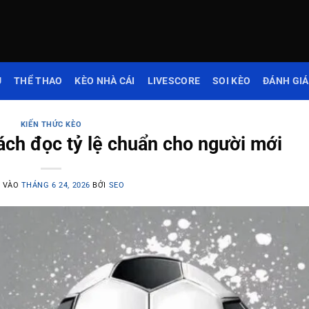
Ủ
THỂ THAO
KÈO NHÀ CÁI
LIVESCORE
SOI KÈO
ĐÁNH GIÁ
KIẾN THỨC KÈO
ách đọc tỷ lệ chuẩn cho người mới
 VÀO
THÁNG 6 24, 2026
BỞI
SEO