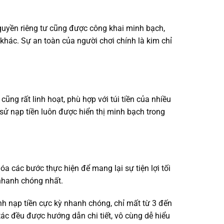
 quyền riêng tư cũng được công khai minh bạch,
khác. Sự an toàn của người chơi chính là kim chỉ
cũng rất linh hoạt, phù hợp với túi tiền của nhiều
sử nạp tiền luôn được hiển thị minh bạch trong
a các bước thực hiện để mang lại sự tiện lợi tối
 nhanh chóng nhất.
ệnh nạp tiền cực kỳ nhanh chóng, chỉ mất từ 3 đến
tác đều được hướng dẫn chi tiết, vô cùng dễ hiểu