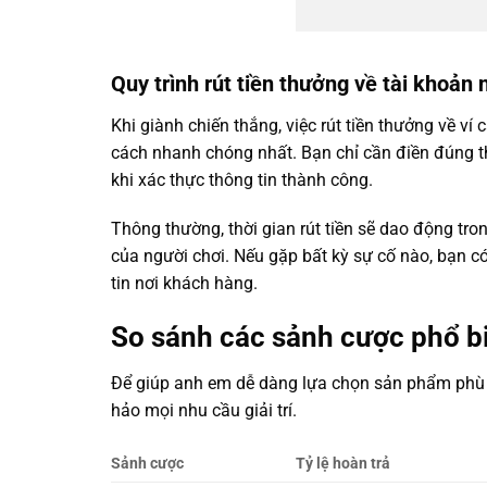
Quy trình rút tiền thưởng về tài khoản
Khi giành chiến thắng, việc rút tiền thưởng về v
cách nhanh chóng nhất. Bạn chỉ cần điền đúng t
khi xác thực thông tin thành công.
Thông thường, thời gian rút tiền sẽ dao động tr
của người chơi. Nếu gặp bất kỳ sự cố nào, bạn c
tin nơi khách hàng.
So sánh các sảnh cược phổ bi
Để giúp anh em dễ dàng lựa chọn sản phẩm phù h
hảo mọi nhu cầu giải trí.
Sảnh cược
Tỷ lệ hoàn trả