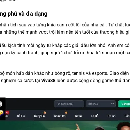
ng phú và đa dạng
phân tích sâu vào từng khía cạnh cốt lõi của nhà cái. Từ chất lư
những thế mạnh vượt trội làm nên tên tuổi của thương hiệu giả
ấu kịch tính mỗi ngày từ khắp các giải đấu lớn nhỏ. Anh em có
g cực kỳ cạnh tranh, giúp người chơi tối ưu hóa lợi nhuận một c
ộ môn hấp dẫn khác như bóng rổ, tennis và esports. Giao diện 
 nghiệm cá cược tại
Vivu88
luôn được cộng đồng game thủ đánh g