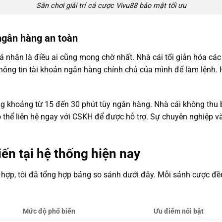
Sân chơi giải trí cá cược Vivu88 bảo mật tối ưu
 ngân hàng an toàn
í cá nhân là điều ai cũng mong chờ nhất. Nhà cái tối giản hóa c
hông tin tài khoản ngân hàng chính chủ của mình để làm lệnh.
ong khoảng từ 15 đến 30 phút tùy ngân hàng. Nhà cái không thu b
ó thể liên hệ ngay với CSKH để được hỗ trợ. Sự chuyên nghiệp v
ến tại hệ thống hiện nay
ợp, tôi đã tổng hợp bảng so sánh dưới đây. Mỗi sảnh cược đều
Mức độ phổ biến
Ưu điểm nổi bật