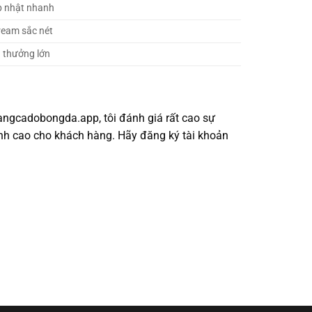
p nhật nhanh
tream sắc nét
 thưởng lớn
rangcadobongda.app, tôi đánh giá rất cao sự
ỉnh cao cho khách hàng. Hãy đăng ký tài khoản