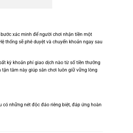
ác bước xác minh để người chơi nhận tiền một
 Hệ thống sẽ phê duyệt và chuyển khoản ngay sau
ất kỳ khoản phí giao dịch nào từ số tiền thưởng
à tận tâm này giúp sân chơi luôn giữ vững lòng
 có những nét độc đáo riêng biệt, đáp ứng hoàn