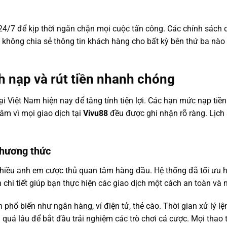
c 24/7 để kịp thời ngăn chặn mọi cuộc tấn công. Các chính sách
 không chia sẻ thông tin khách hàng cho bất kỳ bên thứ ba nào 
 nạp và rút tiền nhanh chóng
ại Việt Nam hiện nay để tăng tính tiện lợi. Các hạn mức nạp tiền 
âm vì mọi giao dịch tại
Vivu88
đều được ghi nhận rõ ràng. Lịch 
 phương thức
 nhiều anh em cược thủ quan tâm hàng đầu. Hệ thống đã tối ưu hó
chi tiết giúp bạn thực hiện các giao dịch một cách an toàn và
h phổ biến như ngân hàng, ví điện tử, thẻ cào. Thời gian xử lý l
 quá lâu để bắt đầu trải nghiệm các trò chơi cá cược. Mọi thao 